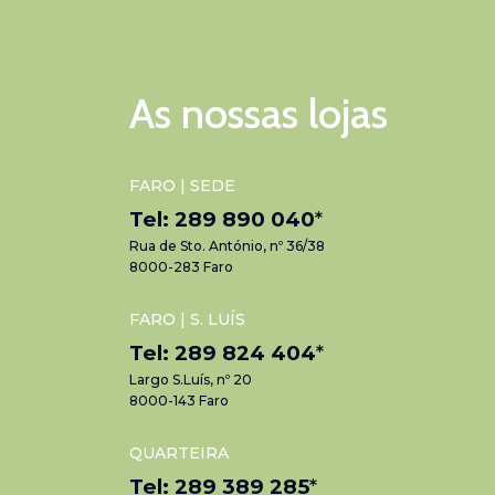
As nossas lojas
FARO | SEDE
Tel: 289 890 040
*
Rua de Sto. António, nº 36/38
8000-283 Faro
FARO | S. LUÍS
Tel: 289 824 404
*
Largo S.Luís, nº 20
8000-143 Faro
QUARTEIRA
Tel: 289 389 285
*