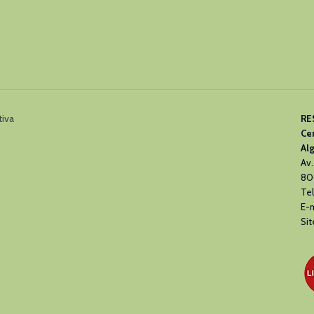
tiva
RE
Ce
Al
Av.
80
Tel
E-m
Sit