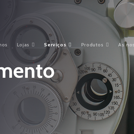
mos
Lojas
Serviços
Produtos
As no
mento