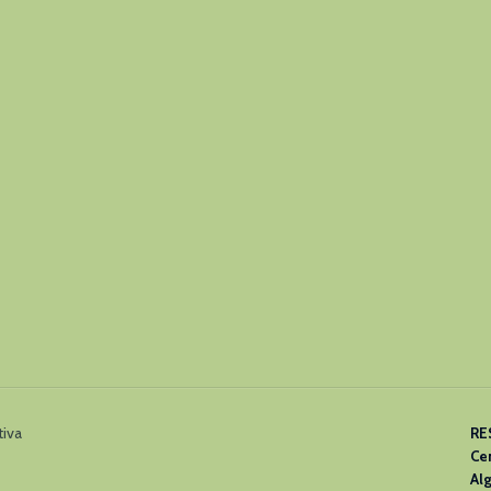
tiva
RE
Ce
Al