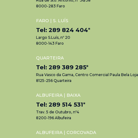
Rua de Sto. António, nº 36/38
8000-283 Faro
FARO | S. LUÍS
Tel: 289 824 404
*
Largo S.Luís, nº 20
8000-143 Faro
QUARTEIRA
Tel: 289 389 285
*
Rua Vasco da Gama, Centro Comercial Paula Bela Loja
8125-256 Quarteira
ALBUFEIRA | BAIXA
Tel: 289 514 531
*
Trav. 5 de Outubro, nº4
8200-196 Albufeira
ALBUFEIRA | CORCOVADA